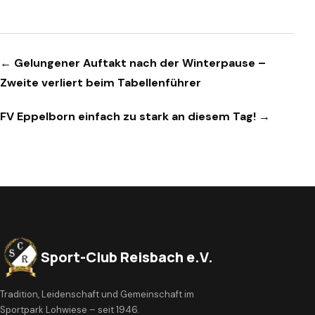
Beitragsnavigation
← Gelungener Auftakt nach der Winterpause –
Zweite verliert beim Tabellenführer
FV Eppelborn einfach zu stark an diesem Tag! →
Sport-Club Reisbach e.V.
Tradition, Leidenschaft und Gemeinschaft im
Sportpark Lohwiese – seit 1946.