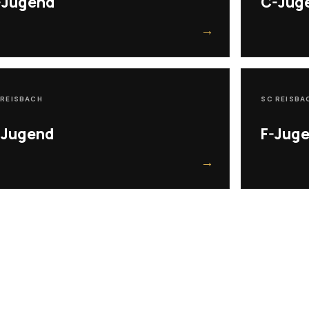
-Jugend
C-Jug
→
 REISBACH
SC REISBA
-Jugend
F-Jug
→