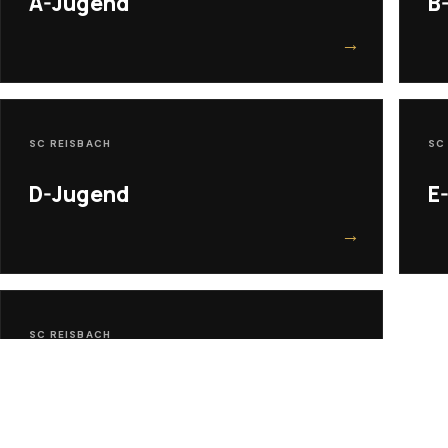
A-Jugend
B
→
SC REISBACH
SC
D-Jugend
E
→
SC REISBACH
G-Jugend
→