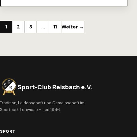
Seitennummerierung der Beiträge
1
2
3
…
11
Weiter →
Sport-Club Reisbach e.V.
Tradition, Leidenschaft und Gemeinschaft im
Sportpark Lohwiese – seit 1946.
SPORT