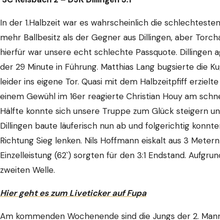
In der 1.Halbzeit war es wahrscheinlich die schlechtest
mehr Ballbesitz als der Gegner aus Dillingen, aber Torc
hierfür war unsere echt schlechte Passquote. Dillingen a
der 29 Minute in Führung. Matthias Lang bugsierte die K
leider ins eigene Tor. Quasi mit dem Halbzeitpfiff erziel
einem Gewühl im 16er reagierte Christian Houy am schnell
Hälfte konnte sich unsere Truppe zum Glück steigern u
Dillingen baute läuferisch nun ab und folgerichtig konnte
Richtung Sieg lenken. Nils Hoffmann eiskalt aus 3 Meter
Einzelleistung (62`) sorgten für den 3:1 Endstand. Aufgru
zweiten Welle.
Hier geht es zum Liveticker auf Fupa
Am kommenden Wochenende sind die Jungs der 2. Manns