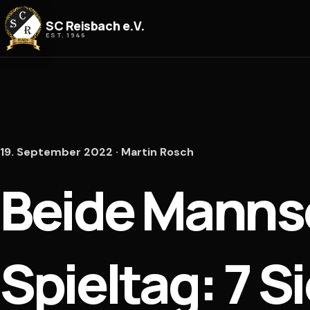
Zum Inhalt springen
SC Reisbach e.V.
EST. 1946
19. September 2022 · Martin Rosch
Beide Manns
Spieltag: 7 S