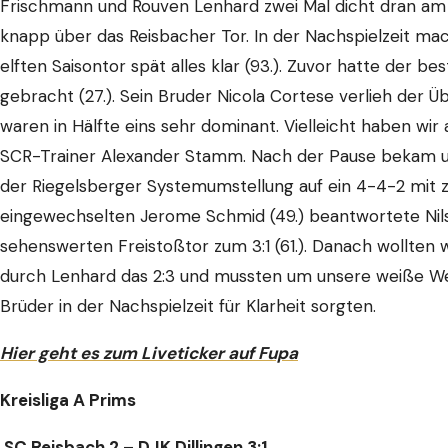
Frischmann und Rouven Lenhard zwei Mal dicht dran am m
knapp über das Reisbacher Tor. In der Nachspielzeit ma
elften Saisontor spät alles klar (93.). Zuvor hatte der b
gebracht (27.). Sein Bruder Nicola Cortese verlieh der 
waren in Hälfte eins sehr dominant. Vielleicht haben wi
SCR-Trainer Alexander Stamm. Nach der Pause bekam un
der Riegelsberger Systemumstellung auf ein 4-4-2 mit zw
eingewechselten Jerome Schmid (49.) beantwortete Nil
sehenswerten Freistoßtor zum 3:1 (61.). Danach wollten w
durch Lenhard das 2:3 und mussten um unsere weiße W
Brüder in der Nachspielzeit für Klarheit sorgten.
Hier geht es zum Liveticker auf Fupa
Kreisliga A Prims
SC Reisbach 2 – DJK Dillingen 3:1