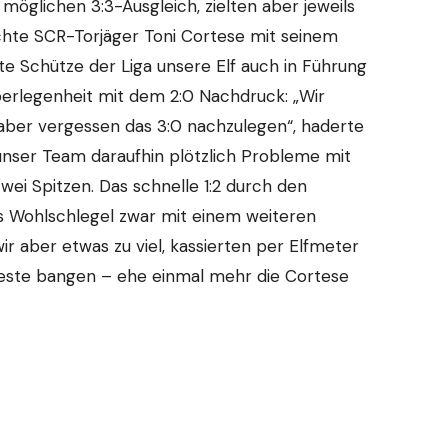
öglichen 3:3-Ausgleich, zielten aber jeweils
chte SCR-Torjäger Toni Cortese mit seinem
este Schütze der Liga unsere Elf auch in Führung
Überlegenheit mit dem 2:0 Nachdruck: „Wir
r aber vergessen das 3:0 nachzulegen“, haderte
ser Team daraufhin plötzlich Probleme mit
ei Spitzen. Das schnelle 1:2 durch den
s Wohlschlegel zwar mit einem weiteren
ir aber etwas zu viel, kassierten per Elfmeter
este bangen – ehe einmal mehr die Cortese