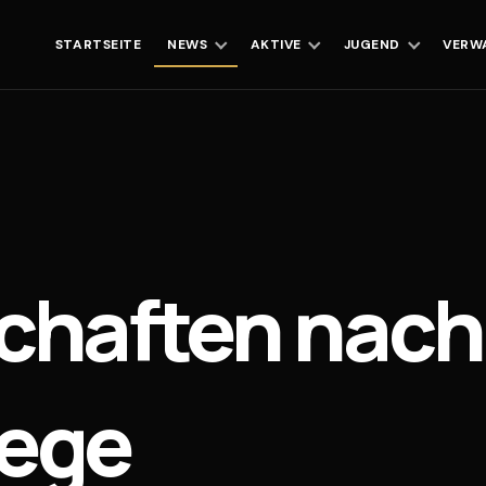
STARTSEITE
NEWS
AKTIVE
JUGEND
VERW
chaften nach
iege