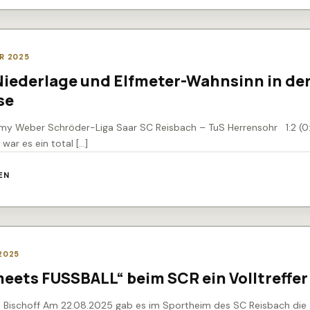
R 2025
iederlage und Elfmeter-Wahnsinn in de
se
my Weber Schröder-Liga Saar SC Reisbach – TuS Herrensohr 1:2 (0:
 war es ein total […]
EN
2025
eets FUSSBALL“ beim SCR ein Volltreffer
d Bischoff Am 22.08.2025 gab es im Sportheim des SC Reisbach die