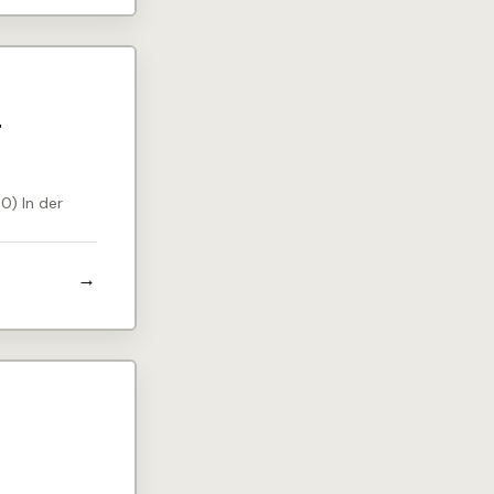
r
0) In der