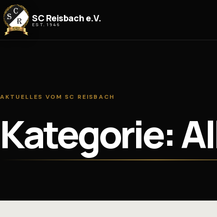
Zum Inhalt springen
SC Reisbach e.V.
EST. 1946
AKTUELLES VOM SC REISBACH
Kategorie: A