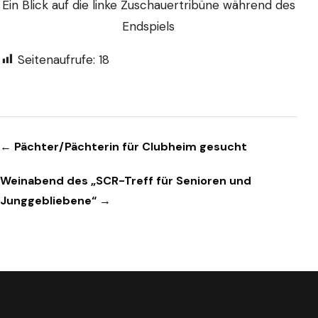
Ein Blick auf die linke Zuschauertribüne während des
Endspiels
Seitenaufrufe:
18
Beitragsnavigation
← Pächter/Pächterin für Clubheim gesucht
Weinabend des „SCR-Treff für Senioren und
Junggebliebene“ →