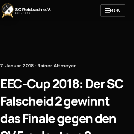
Zum Inhalt springen
SC Reisbach e.V.
MENÜ
EST. 1946
7. Januar 2018 · Rainer Altmeyer
EEC-Cup 2018: Der SC
Falscheid 2 gewinnt
das Finale gegen den