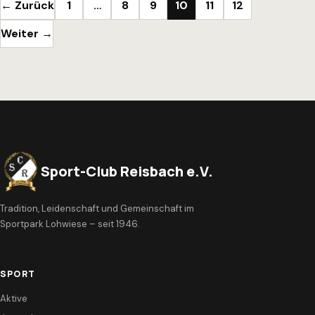
Seitennummerierung der Beiträge
← Zurück
1
…
8
9
10
11
12
Weiter →
Sport-Club Reisbach e.V.
Tradition, Leidenschaft und Gemeinschaft im
Sportpark Lohwiese – seit 1946.
SPORT
Aktive