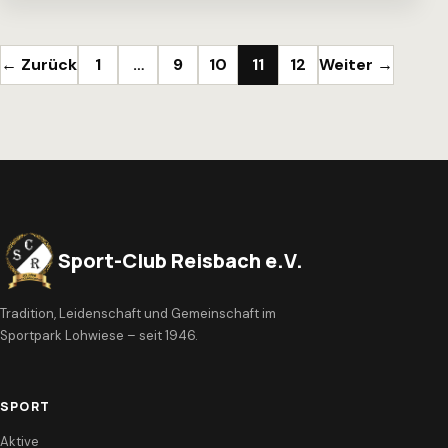
Seitennummerierung der Beiträge
← Zurück
1
…
9
10
11
12
Weiter →
Sport-Club Reisbach e.V.
Tradition, Leidenschaft und Gemeinschaft im
Sportpark Lohwiese – seit 1946.
SPORT
Aktive