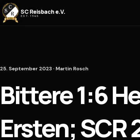
Zum Inhalt springen
SC Reisbach e.V.
EST. 1946
25. September 2023 · Martin Rosch
Bittere 1:6 H
Ersten; SCR 