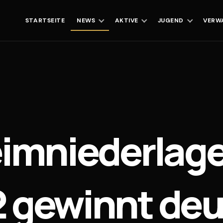
STARTSEITE
NEWS
AKTIVE
JUGEND
VERW
eimniederlage
2 gewinnt deu