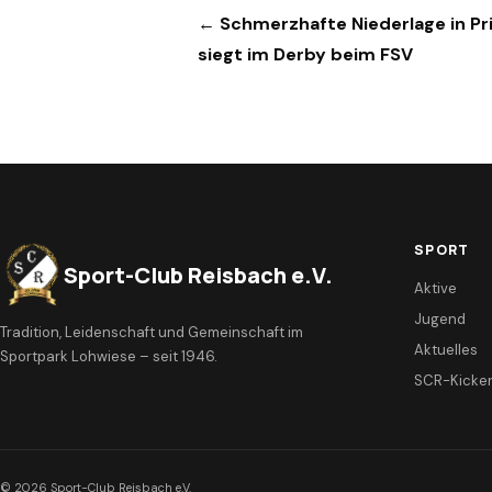
Beitragsnavigation
← Schmerzhafte Niederlage in Pr
siegt im Derby beim FSV
SPORT
Sport-Club Reisbach e.V.
Aktive
Jugend
Tradition, Leidenschaft und Gemeinschaft im
Aktuelles
Sportpark Lohwiese – seit 1946.
SCR-Kicke
© 2026 Sport-Club Reisbach e.V.