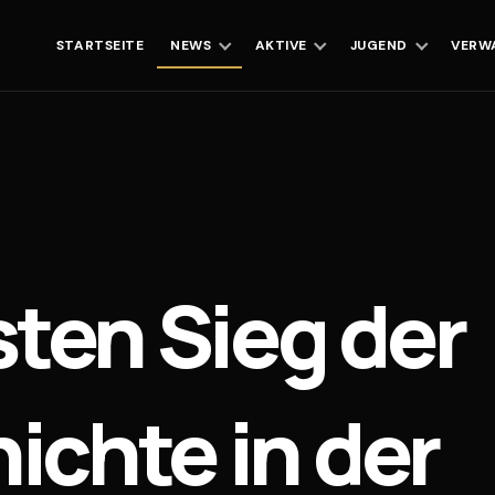
STARTSEITE
NEWS
AKTIVE
JUGEND
VERW
sten Sieg der
ichte in der