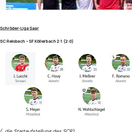
Schröder-Liga Saar
SC Reisbach – SF Köllerbach 2:1 (2:0)
(…die Startaufstellung des SCR)