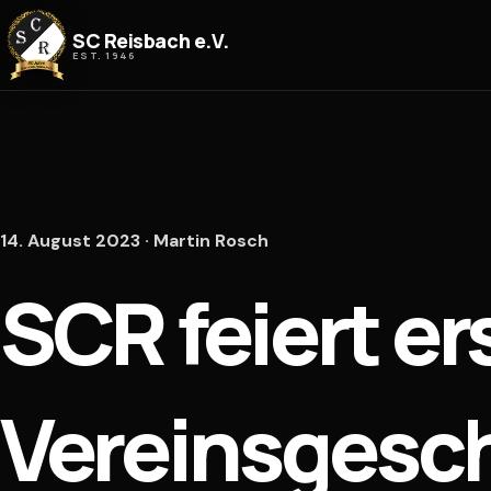
Zum Inhalt springen
SC Reisbach e.V.
EST. 1946
14. August 2023 · Martin Rosch
SCR feiert er
Vereinsgesch