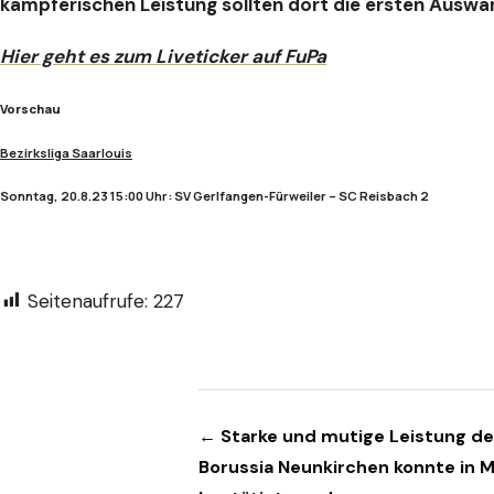
kämpferischen Leistung sollten dort die ersten Ausw
Hier geht es zum Liveticker auf FuPa
Vorschau
Bezirksliga Saarlouis
Sonntag, 20.8.23 15:00 Uhr: SV Gerlfangen-Fürweiler – SC Reisbach 2
Seitenaufrufe:
227
Beitragsnavigation
← Starke und mutige Leistung d
Borussia Neunkirchen konnte in M