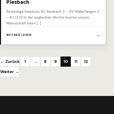
Piesbach
Bezirksliga Saarlouis SC Reisbach 2 – SV Wallerfangen 2
– 6:1 (2:0) In der englischen Woche konnte unsere
Mannschaft beim […]
BEITRAG LESEN
Seitennummerierung der Beiträge
← Zurück
1
…
8
9
10
11
12
Weiter →