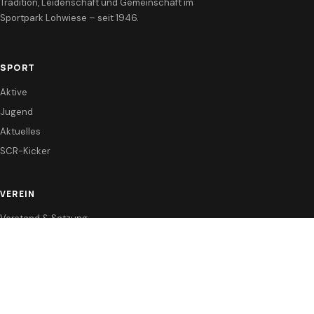
Tradition, Leidenschaft und Gemeinschaft im
Sportpark Lohwiese – seit 1946.
SPORT
Aktive
Jugend
Aktuelles
SCR-Kicker
VEREIN
Vorstand & Satzung
Förderverein
Sponsoren
KONTAKT