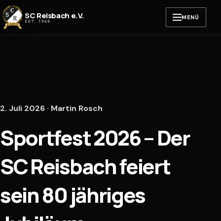
Zum Inhalt springen
SC Reisbach e.V.
MENÜ
EST. 1946
2. Juli 2026 · Martin Rosch
Sportfest 2026 – Der
SC Reisbach feiert
sein 80 jähriges