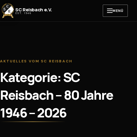
Zum Inhalt springen
SC Reisbach e.V.
MENÜ
EST. 1946
AKTUELLES VOM SC REISBACH
Kategorie: SC
Reisbach – 80 Jahre
1946 – 2026