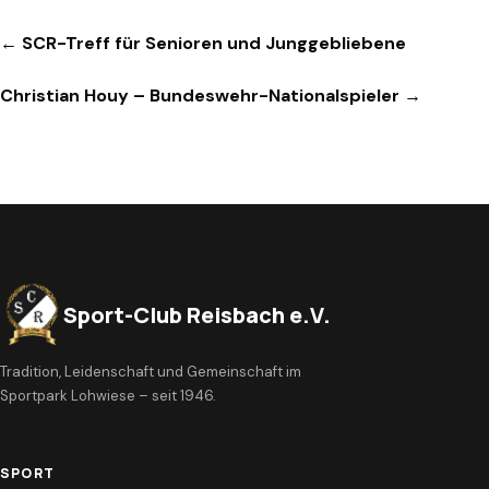
Beitragsnavigation
← SCR-Treff für Senioren und Junggebliebene
Christian Houy – Bundeswehr-Nationalspieler →
Sport-Club Reisbach e.V.
Tradition, Leidenschaft und Gemeinschaft im
Sportpark Lohwiese – seit 1946.
SPORT