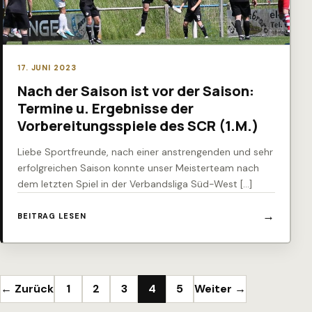
17. JUNI 2023
Nach der Saison ist vor der Saison:
Termine u. Ergebnisse der
Vorbereitungsspiele des SCR (1.M.)
Liebe Sportfreunde, nach einer anstrengenden und sehr
erfolgreichen Saison konnte unser Meisterteam nach
dem letzten Spiel in der Verbandsliga Süd-West […]
BEITRAG LESEN
Seitennummerierung der Beiträge
← Zurück
1
2
3
4
5
Weiter →