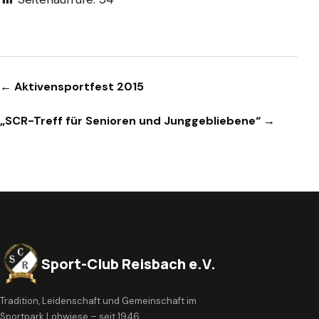
Beitragsnavigation
← Aktivensportfest 2015
„SCR-Treff für Senioren und Junggebliebene“ →
Sport-Club Reisbach e.V.
Tradition, Leidenschaft und Gemeinschaft im
Sportpark Lohwiese – seit 1946.