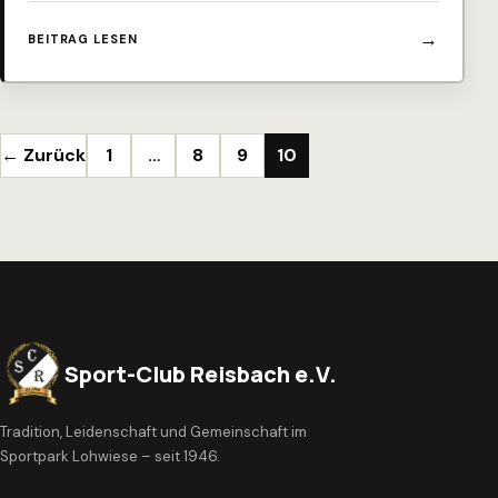
BEITRAG LESEN
Seitennummerierung der Beiträge
← Zurück
1
…
8
9
10
Sport-Club Reisbach e.V.
Tradition, Leidenschaft und Gemeinschaft im
Sportpark Lohwiese – seit 1946.