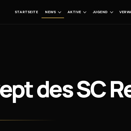
STARTSEITE
NEWS
AKTIVE
JUGEND
VERW
ept des SC R