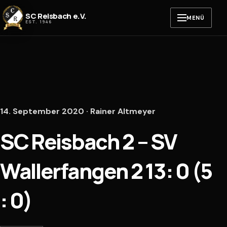
Zum Inhalt springen
SC Reisbach e.V.
MENÜ
EST. 1946
14. September 2020 · Rainer Altmeyer
SC Reisbach 2 – SV
Wallerfangen 2 13: 0 (5
: 0)