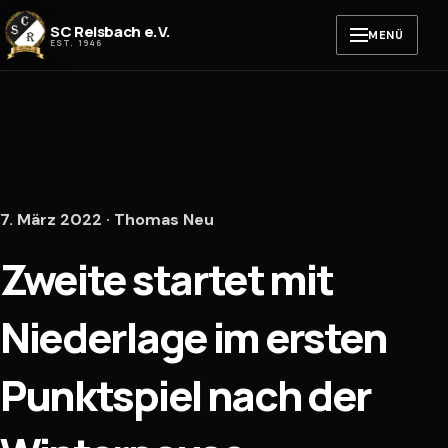
Zum Inhalt springen
SC Reisbach e.V.
MENÜ
EST. 1946
7. März 2022 · Thomas Neu
Zweite startet mit
Niederlage im ersten
Punktspiel nach der