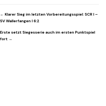
Beitragsnavigation
← Klarer Sieg im letzten Vorbereitungsspiel: SCR I –
SV Wallerfangen I 6:2
Erste setzt Siegesserie auch im ersten Punktspiel
fort →