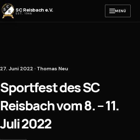
Zum Inhalt springen
SC Reisbach e.V.
MENÜ
EST. 1946
27. Juni 2022 · Thomas Neu
Sportfest des SC
Reisbach vom 8. – 11.
Juli 2022