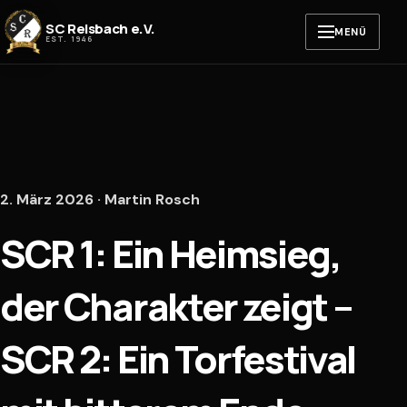
Zum Inhalt springen
SC Reisbach e.V.
MENÜ
EST. 1946
2. März 2026 · Martin Rosch
SCR 1: Ein Heimsieg,
der Charakter zeigt –
SCR 2: Ein Torfestival