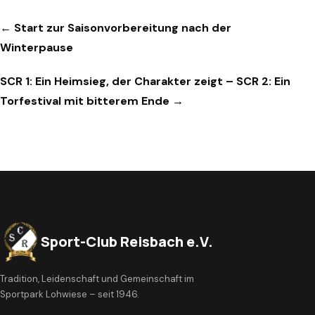
Beitragsnavigation
← Start zur Saisonvorbereitung nach der
Winterpause
SCR 1: Ein Heimsieg, der Charakter zeigt – SCR 2: Ein
Torfestival mit bitterem Ende →
Sport-Club Reisbach e.V.
Tradition, Leidenschaft und Gemeinschaft im
Sportpark Lohwiese – seit 1946.