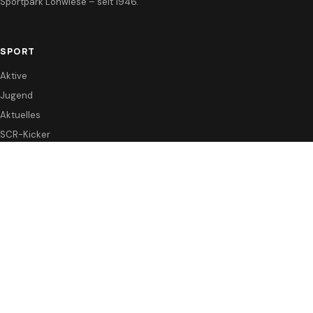
Sportpark Lohwiese – seit 1946.
SPORT
Aktive
Jugend
Aktuelles
SCR-Kicker
VEREIN
Vorstand & Satzung
Förderverein
Sponsoren
KONTAKT
Anfahrt / Kontakt