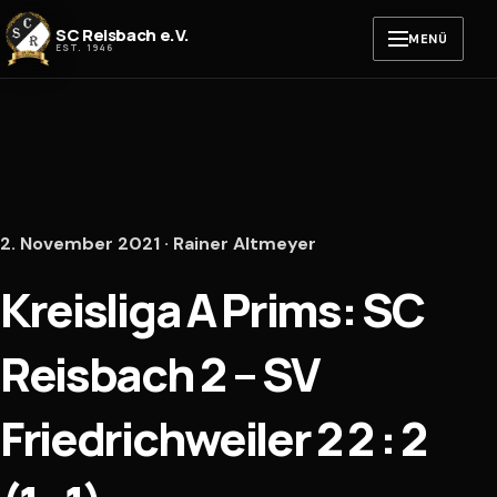
Zum Inhalt springen
SC Reisbach e.V.
MENÜ
EST. 1946
2. November 2021 · Rainer Altmeyer
Kreisliga A Prims: SC
Reisbach 2 – SV
Friedrichweiler 2 2 : 2