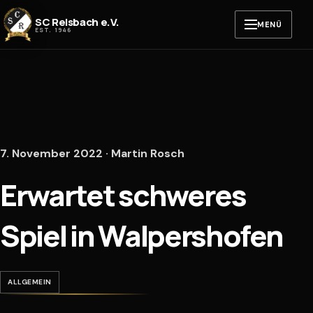
Zum Inhalt springen
SC Reisbach e.V.
MENÜ
EST. 1946
7. November 2022 · Martin Rosch
Erwartet schweres
Spiel in Walpershofen
ALLGEMEIN