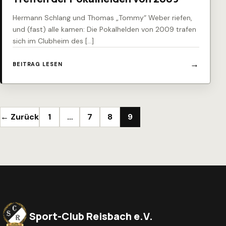
Hermann Schlang und Thomas „Tommy“ Weber riefen,
und (fast) alle kamen: Die Pokalhelden von 2009 trafen
sich im Clubheim des […]
BEITRAG LESEN
Seitennummerierung der Beiträge
← Zurück
1
…
7
8
9
Sport-Club Reisbach e.V.