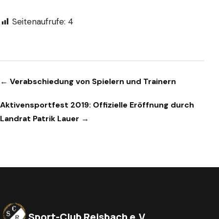
Seitenaufrufe:
4
Beitragsnavigation
← Verabschiedung von Spielern und Trainern
Aktivensportfest 2019: Offizielle Eröffnung durch
Landrat Patrik Lauer →
Sport-Club Reisbach e.V.