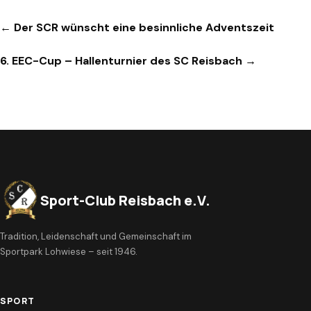
Beitragsnavigation
← Der SCR wünscht eine besinnliche Adventszeit
6. EEC-Cup – Hallenturnier des SC Reisbach →
Sport-Club Reisbach e.V.
Tradition, Leidenschaft und Gemeinschaft im
Sportpark Lohwiese – seit 1946.
SPORT