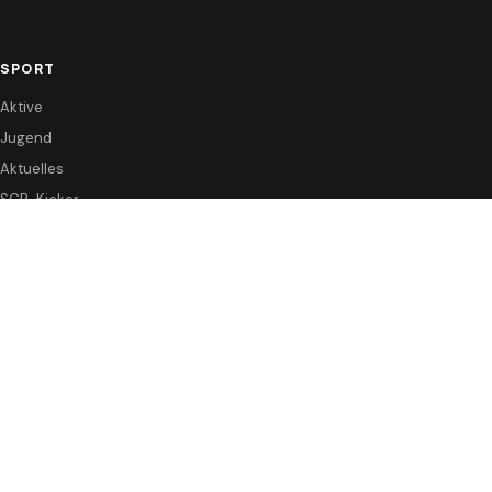
SPORT
Aktive
Jugend
Aktuelles
SCR-Kicker
VEREIN
Vorstand & Satzung
Förderverein
Sponsoren
KONTAKT
Anfahrt / Kontakt