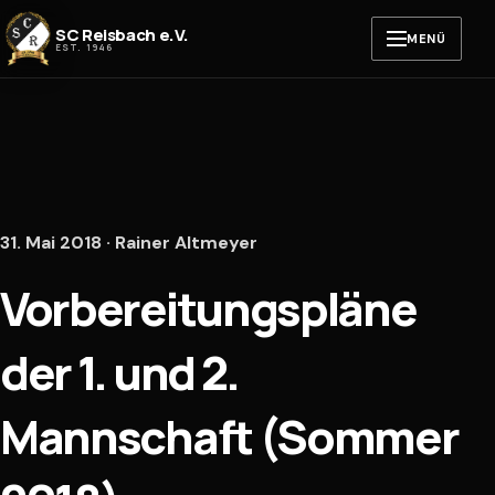
Zum Inhalt springen
SC Reisbach e.V.
MENÜ
EST. 1946
31. Mai 2018 · Rainer Altmeyer
Vorbereitungspläne
der 1. und 2.
Mannschaft (Sommer