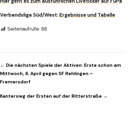
Hier geht es zum ausführlichen Liveticker auf FuPa
Verbandsliga Süd/West:
Ergebnisse und Tabelle
Seitenaufrufe:
86
Beitragsnavigation
← Die nächsten Spiele der Aktiven: Erste schon am
Mittwoch, 6. April gegen SF Rehlingen –
Fremersdorf
Kantersieg der Ersten auf der Ritterstraße →