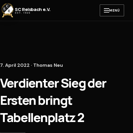
Zum Inhalt springen
SC Reisbach e.V.
MENÜ
EST. 1946
7. April 2022 · Thomas Neu
Verdienter Sieg der
Ersten bringt
Tabellenplatz 2