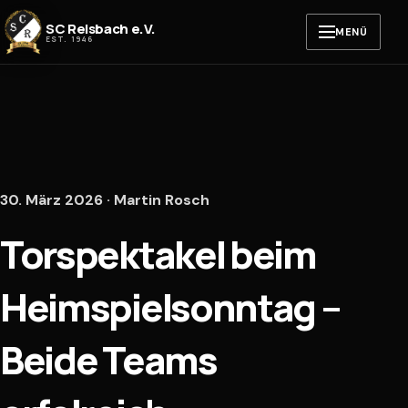
Zum Inhalt springen
SC Reisbach e.V.
MENÜ
EST. 1946
30. März 2026 · Martin Rosch
Torspektakel beim
Heimspielsonntag –
Beide Teams