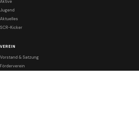
Aktive
Jugend
Aktuelles
SCR-Kicker
VEREIN
Vorstand & Satzung
Förderverein
Sponsoren
KONTAKT
Anfahrt / Kontakt
Instagram
Fanshop