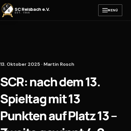
Zum Inhalt springen
SC Reisbach e.V.
MENÜ
EST. 1946
13. Oktober 2025 · Martin Rosch
SCR: nach dem 13.
Spieltag mit 13
Punkten auf Platz 13 –