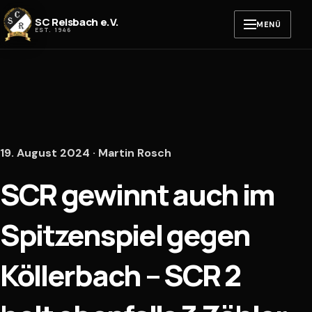
Zum Inhalt springen
SC Reisbach e.V.
MENÜ
EST. 1946
19. August 2024 · Martin Rosch
SCR gewinnt auch im
Spitzenspiel gegen
Köllerbach – SCR 2