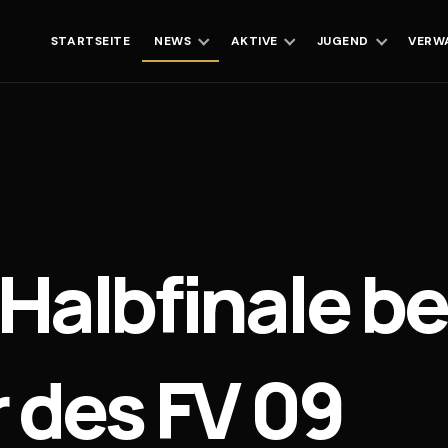
STARTSEITE
NEWS
AKTIVE
JUGEND
VERW
 Halbfinale b
 des FV 09