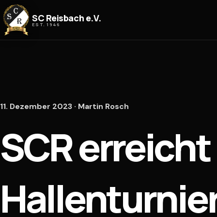
Zum Inhalt springen
SC Reisbach e.V.
EST. 1946
11. Dezember 2023 · Martin Rosch
SCR erreicht
Hallenturnier