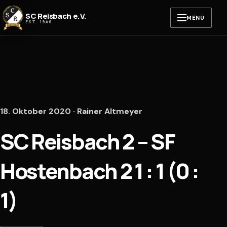
Zum Inhalt springen
SC Reisbach e.V.
MENÜ
EST. 1946
18. Oktober 2020 · Rainer Altmeyer
SC Reisbach 2 – SF
Hostenbach 2 1 : 1 (0 :
1)