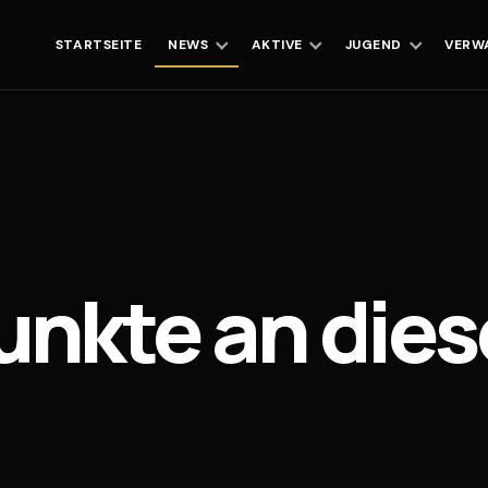
STARTSEITE
NEWS
AKTIVE
JUGEND
VERW
unkte an die