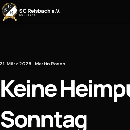
Zum Inhalt springen
SC Reisbach e.V.
EST. 1946
31. März 2025 · Martin Rosch
Keine Heimp
Sonntag