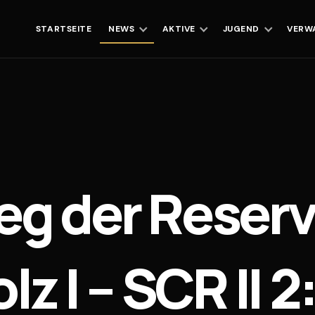
STARTSEITE
NEWS
AKTIVE
JUGEND
VERW
eg der Reserv
 I – SCR II 2