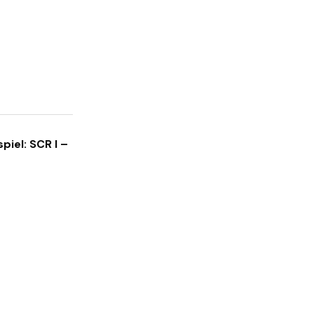
piel: SCR I –