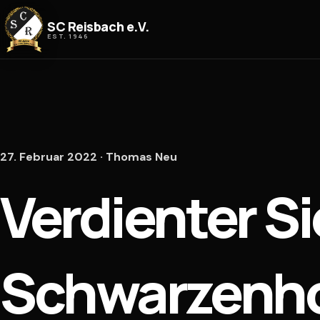
Zum Inhalt springen
SC Reisbach e.V.
EST. 1946
27. Februar 2022 · Thomas Neu
Verdienter Si
Schwarzenholz