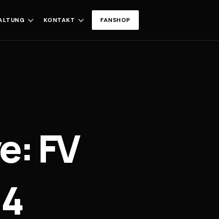
ALTUNG
KONTAKT
FANSHOP
e: FV
:4