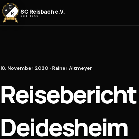
Zum Inhalt springen
SC Reisbach e.V.
EST. 1946
18. November 2020 · Rainer Altmeyer
Reisebericht
Deidesheim