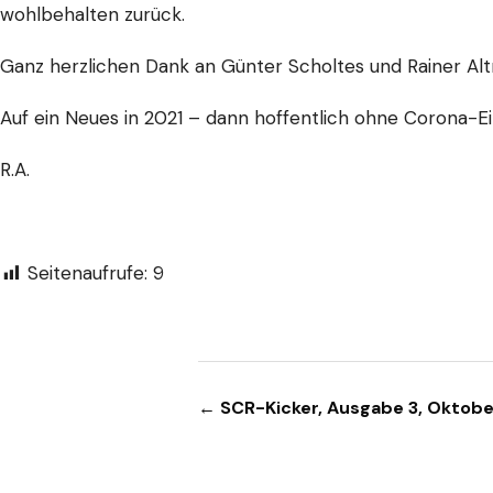
wohlbehalten zurück.
Ganz herzlichen Dank an Günter Scholtes und Rainer Alt
Auf ein Neues in 2021 – dann hoffentlich ohne Corona-E
R.A.
Seitenaufrufe:
9
Beitragsnavigation
← SCR-Kicker, Ausgabe 3, Oktob