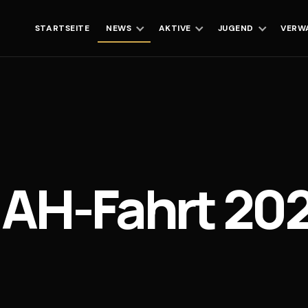
STARTSEITE
NEWS
AKTIVE
JUGEND
VERW
 AH-Fahrt 20