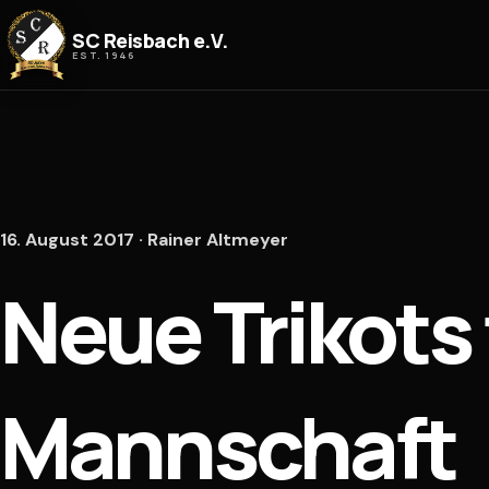
Zum Inhalt springen
SC Reisbach e.V.
EST. 1946
16. August 2017 · Rainer Altmeyer
Neue Trikots 
Mannschaft