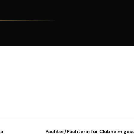
la
Pächter/Pächterin für Clubheim ges