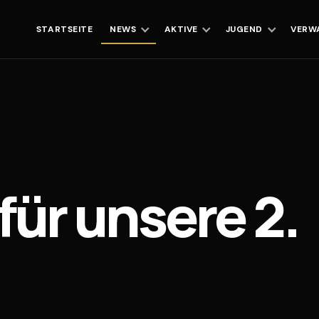
STARTSEITE
NEWS
AKTIVE
JUGEND
VERW
für unsere 2.