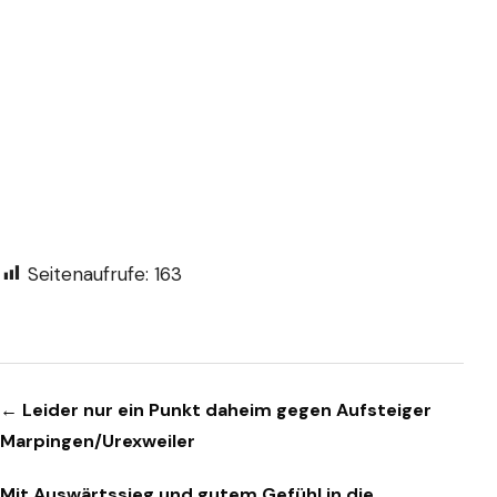
Seitenaufrufe:
163
Beitragsnavigation
← Leider nur ein Punkt daheim gegen Aufsteiger
Marpingen/Urexweiler
Mit Auswärtssieg und gutem Gefühl in die