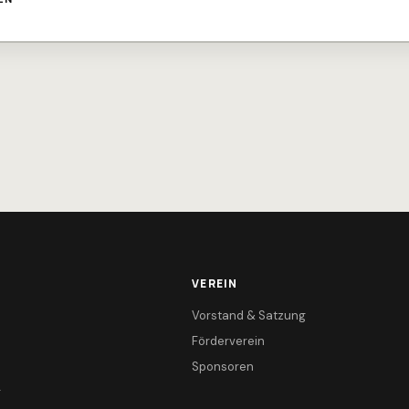
VEREIN
Vorstand & Satzung
Förderverein
Sponsoren
r