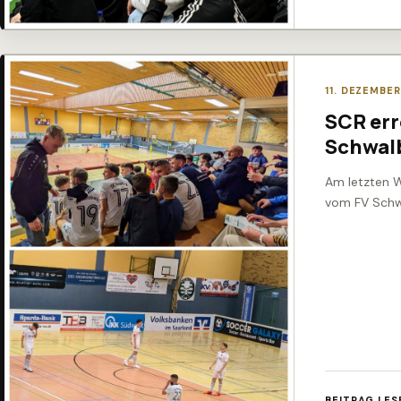
11. DEZEMBE
SCR err
Schwalb
Am letzten W
vom FV Schw
BEITRAG LES