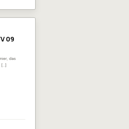
FV 09
ier, das
 […]